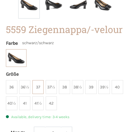
5559 Ziegennappa/-velour
Farbe
schwarz/schwarz
Größe
36
36½
37
37½
38
38½
39
39½
40
40½
41
41½
42
Available, delivery time: 3-4 weeks