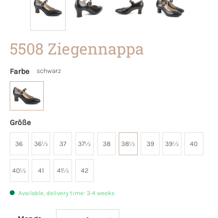
5508 Ziegennappa
Farbe
schwarz
Größe
36
36½
37
37½
38
38½
39
39½
40
40½
41
41½
42
Available, delivery time: 3-4 weeks