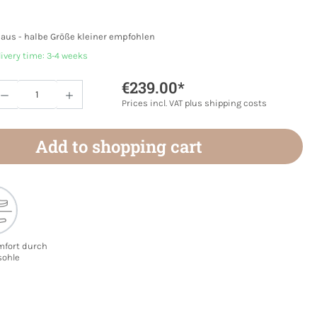
r aus - halbe Größe kleiner empfohlen
livery time: 3-4 weeks
€239.00*
Quantity: Enter the desired amount or use 
Prices incl. VAT plus shipping costs
Add to shopping cart
mfort durch
sohle