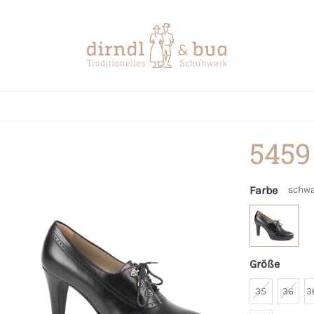
5459
Farbe
schwa
Größe
35
36
3