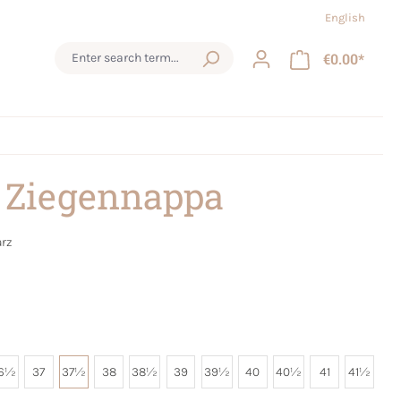
English
€0.00*
 Ziegennappa
rz
6½
37
37½
38
38½
39
39½
40
40½
41
41½