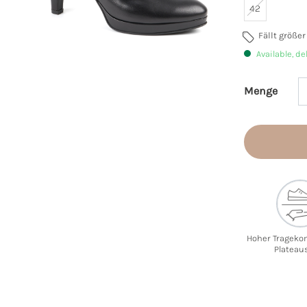
42
Fällt größe
Available, de
Menge
Product 
Hoher Trageko
Plateau