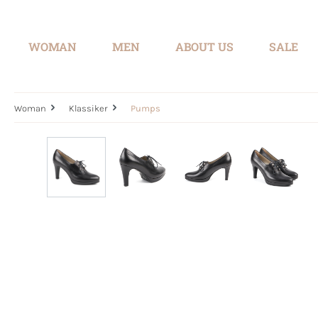
search
Skip to main navigation
WOMAN
MEN
ABOUT US
SALE
Woman
Klassiker
Pumps
Skip image gallery