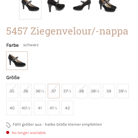
5457 Ziegenvelour/-nappa
Farbe
schwarz
Größe
35
36
36½
37
37½
38
38½
39
39½
40
40½
41
41½
42
Fällt größer aus - halbe Größe kleiner empfohlen
No longer available