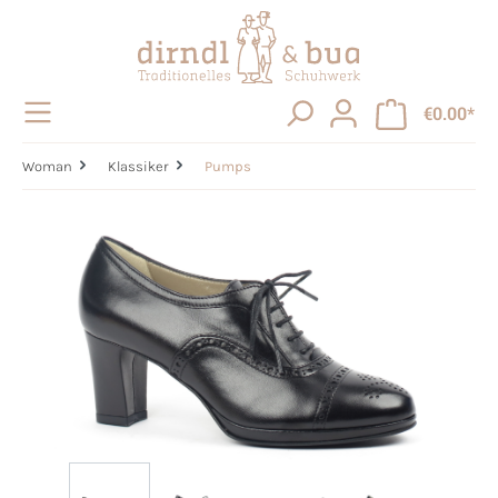
in content
€0.00*
Woman
Klassiker
Pumps
Skip image gallery