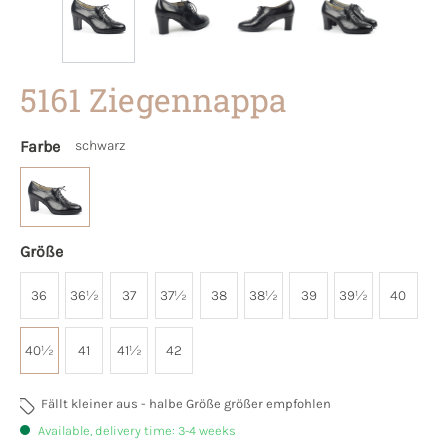
5161 Ziegennappa
Farbe
schwarz
Größe
36
36½
37
37½
38
38½
39
39½
40
40½
41
41½
42
Fällt kleiner aus - halbe Größe größer empfohlen
Available, delivery time: 3-4 weeks