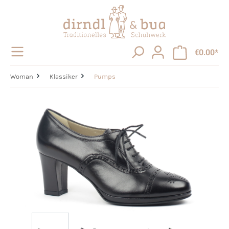
in content
€0.00*
Woman
Klassiker
Pumps
Skip image gallery