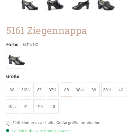
5161 Ziegennappa
Farbe
schwarz
Größe
36
36½
37
37½
38
38½
39
39½
40
40½
41
41½
42
Fällt kleiner aus - halbe Größe größer empfohlen
Available, delivery time: 3-4 weeks