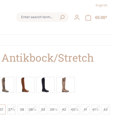
English
€0.00*
 Antikbock/Stretch
37
37½
38
38½
39
39½
40
40½
41
41½
42