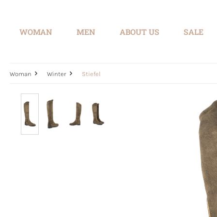
search
Skip to main navigation
WOMAN
MEN
ABOUT US
SALE
Woman
Winter
Stiefel
Skip image gallery