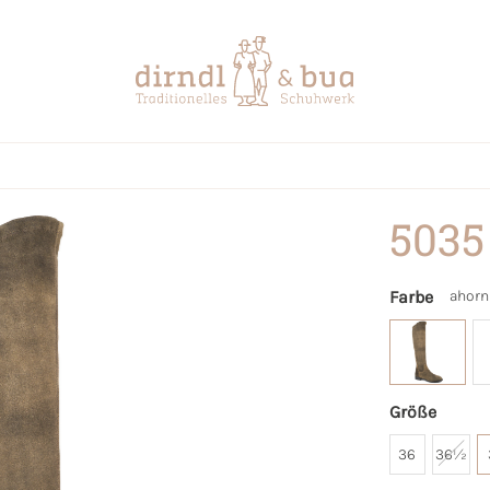
5035
Farbe
ahorn
Größe
36
36½