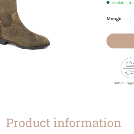
Available, de
Menge
Product 
Hoher Trag
Product information