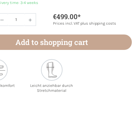
livery time: 3-4 weeks
€499.00*
Quantity: Enter the desired amount or use 
Prices incl. VAT plus shipping costs
Add to shopping cart
ekomfort
Leicht anziehbar durch
Stretchmaterial