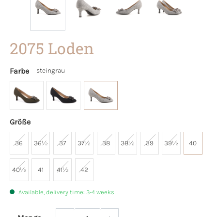
2075 Loden
Farbe
steingrau
Größe
36
36½
37
37½
38
38½
39
39½
40
40½
41
41½
42
Available, delivery time: 3-4 weeks