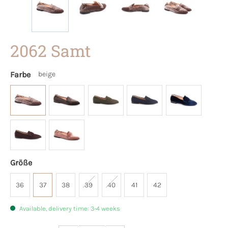
2062 Samt
Farbe
beige
Größe
36
37
38
39
40
41
42
Available, delivery time: 3-4 weeks