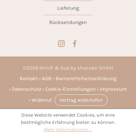
Lieferung
Rücksendungen
©
2026
dirndl & bua by shucube GmbH
Kontakt
AGB
Barrierefreiheitserklärung
Datenschutz
Cookie-Einstellungen
Impressum
Widerruf
Vertrag widerrufen
Diese Website verwendet Cookies, um eine
* Alle Preise inkl. gesetzl. Mehrwertsteuer zzgl.
Versandkosten
bestmögliche Erfahrung bieten zu können.
und ggf. Nachnahmegebühren, wenn nicht anders angegeben.
Mehr Informationen ...