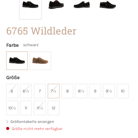
6765 Wildleder
Farbe
schwarz
Größe
6
6½
7
7½
8
8½
9
9½
10
10½
11
11½
12
Größentabelle anzeigen
Größe nicht mehr verfügbar