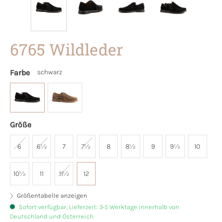
6765 Wildleder
Farbe
schwarz
Größe
6
6½
7
7½
8
8½
9
9½
10
10½
11
11½
12
Größentabelle anzeigen
Sofort verfügbar, Lieferzeit: 3-5 Werktage innerhalb von
Deutschland und Österreich