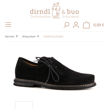
alt springen
0,00 €
Herren
Klassiker
Haferlschuhe
Bildergalerie überspringen