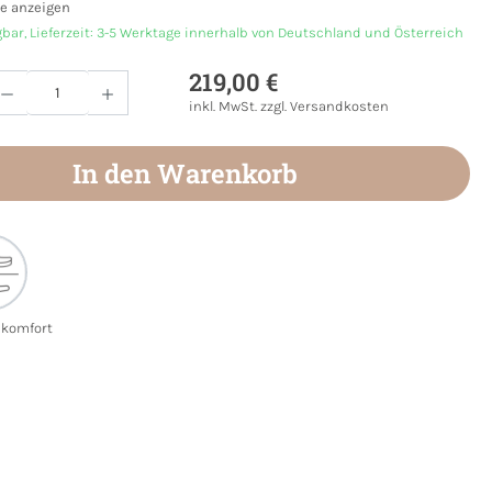
e anzeigen
gbar, Lieferzeit: 3-5 Werktage innerhalb von Deutschland und Österreich
219,00 €
Anzahl: Gib den gewünschten Wert ein oder
inkl. MwSt. zzgl. Versandkosten
In den Warenkorb
ekomfort