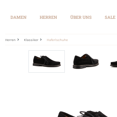
springen
Zur Hauptnavigation springen
DAMEN
HERREN
ÜBER UNS
SALE
Herren
Klassiker
Haferlschuhe
Bildergalerie überspringen