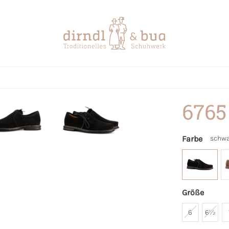
6765
Farbe
schwa
Größe
6
6½