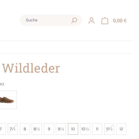
0,00 €
 Wildleder
rz
7
7½
8
8½
9
9½
10
10½
11
11½
12