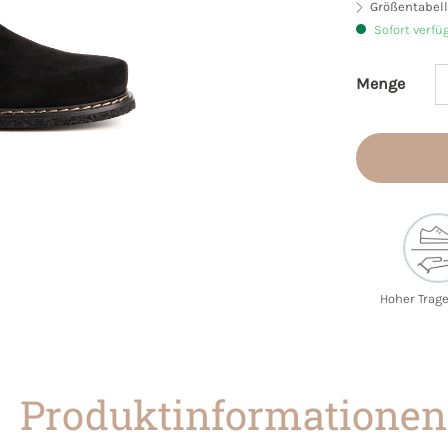
Größentabell
Sofort verfü
Menge
Produkt 
Hoher Trag
Produktinformationen