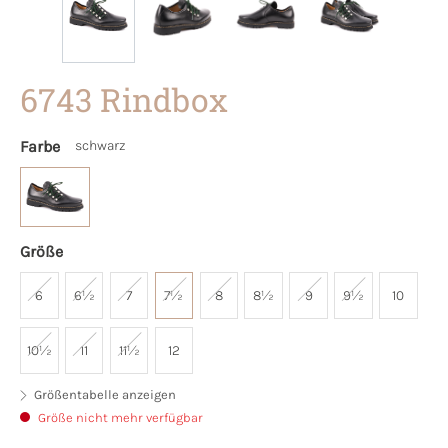
6743 Rindbox
Farbe
schwarz
Größe
6
6½
7
7½
8
8½
9
9½
10
10½
11
11½
12
Größentabelle anzeigen
Größe nicht mehr verfügbar