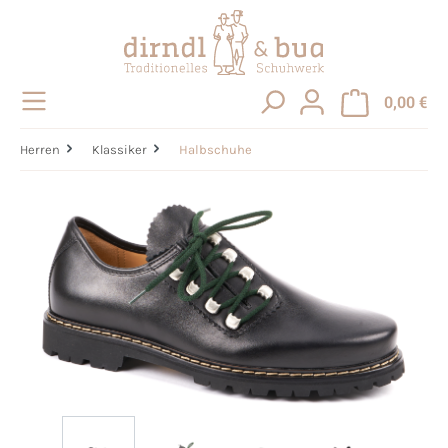
alt springen
0,00 €
Herren
Klassiker
Halbschuhe
Bildergalerie überspringen