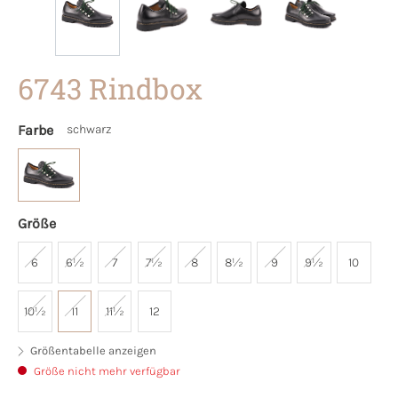
6743 Rindbox
Farbe
schwarz
Größe
6
6½
7
7½
8
8½
9
9½
10
10½
11
11½
12
Größentabelle anzeigen
Größe nicht mehr verfügbar