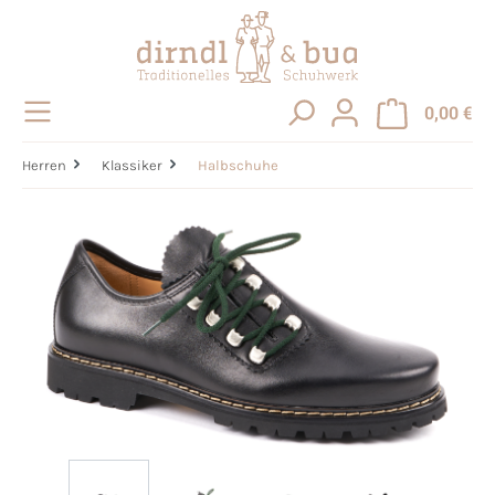
alt springen
0,00 €
Herren
Klassiker
Halbschuhe
Bildergalerie überspringen