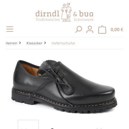
alt springen
0,00 €
Herren
Klassiker
Haferlschuhe
Bildergalerie überspringen