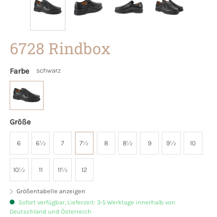
6728 Rindbox
Farbe
schwarz
Größe
6
6½
7
7½
8
8½
9
9½
10
10½
11
11½
12
Größentabelle anzeigen
Sofort verfügbar, Lieferzeit: 3-5 Werktage innerhalb von
Deutschland und Österreich