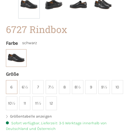
6727 Rindbox
Farbe
schwarz
Größe
6
6½
7
7½
8
8½
9
9½
10
10½
11
11½
12
Größentabelle anzeigen
Sofort verfügbar, Lieferzeit: 3-5 Werktage innerhalb von
Deutschland und Österreich