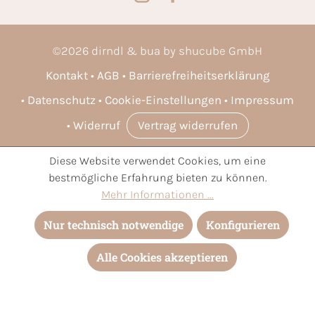
©
2026
dirndl & bua by shucube GmbH
Kontakt
AGB
Barrierefreiheitserklärung
Datenschutz
Cookie-Einstellungen
Impressum
Widerruf
Vertrag widerrufen
Diese Website verwendet Cookies, um eine
* Alle Preise inkl. gesetzl. Mehrwertsteuer zzgl.
Versandkosten
bestmögliche Erfahrung bieten zu können.
und ggf. Nachnahmegebühren, wenn nicht anders angegeben.
Mehr Informationen ...
Nur technisch notwendige
Konfigurieren
Alle Cookies akzeptieren