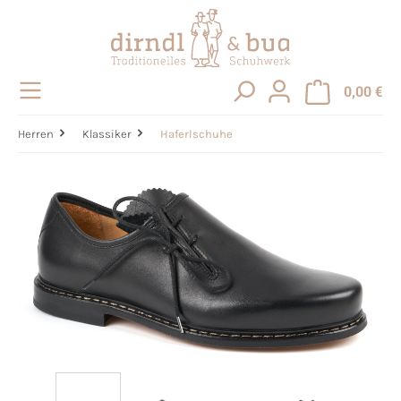
alt springen
0,00 €
Herren
Klassiker
Haferlschuhe
Bildergalerie überspringen