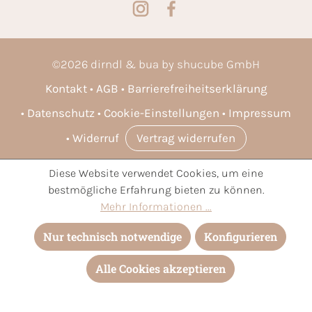
©
2026
dirndl & bua by shucube GmbH
Kontakt
AGB
Barrierefreiheitserklärung
Datenschutz
Cookie-Einstellungen
Impressum
Widerruf
Vertrag widerrufen
Diese Website verwendet Cookies, um eine
* Alle Preise inkl. gesetzl. Mehrwertsteuer zzgl.
Versandkosten
bestmögliche Erfahrung bieten zu können.
und ggf. Nachnahmegebühren, wenn nicht anders angegeben.
Mehr Informationen ...
Nur technisch notwendige
Konfigurieren
Alle Cookies akzeptieren