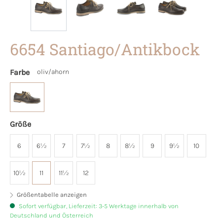
6654 Santiago/Antikbock
Farbe
oliv/ahorn
Größe
6
6½
7
7½
8
8½
9
9½
10
10½
11
11½
12
Größentabelle anzeigen
Sofort verfügbar, Lieferzeit: 3-5 Werktage innerhalb von
Deutschland und Österreich