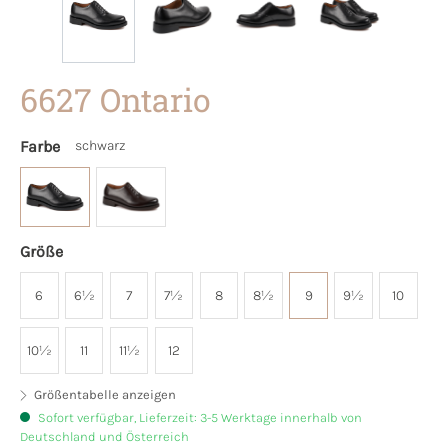
6627 Ontario
Farbe
schwarz
Größe
6
6½
7
7½
8
8½
9
9½
10
10½
11
11½
12
Größentabelle anzeigen
Sofort verfügbar, Lieferzeit: 3-5 Werktage innerhalb von
Deutschland und Österreich