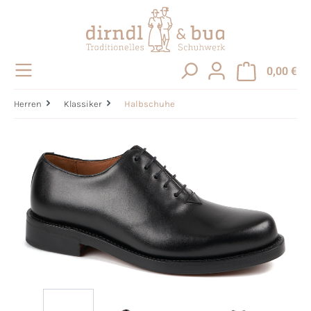
alt springen
0,00 €
Herren
Klassiker
Halbschuhe
Bildergalerie überspringen