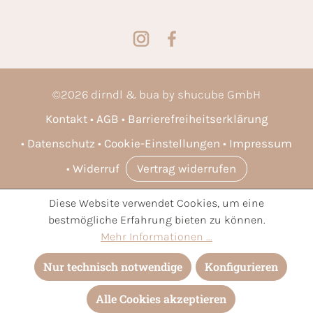
©
2026
dirndl & bua by shucube GmbH
Kontakt
AGB
Barrierefreiheitserklärung
Datenschutz
Cookie-Einstellungen
Impressum
Widerruf
Vertrag widerrufen
Diese Website verwendet Cookies, um eine
* Alle Preise inkl. gesetzl. Mehrwertsteuer zzgl.
Versandkosten
bestmögliche Erfahrung bieten zu können.
und ggf. Nachnahmegebühren, wenn nicht anders angegeben.
Mehr Informationen ...
Nur technisch notwendige
Konfigurieren
Alle Cookies akzeptieren