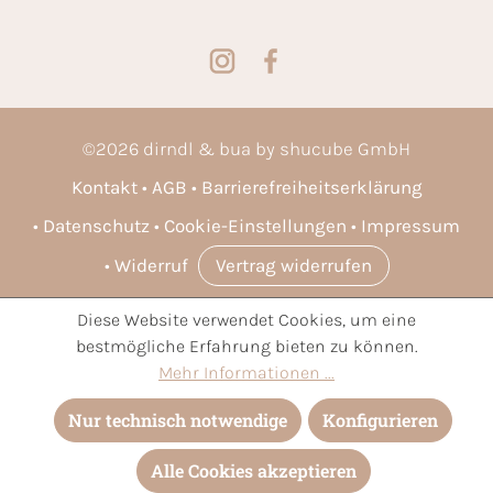
©
2026
dirndl & bua by shucube GmbH
Kontakt
AGB
Barrierefreiheitserklärung
Datenschutz
Cookie-Einstellungen
Impressum
Widerruf
Vertrag widerrufen
Diese Website verwendet Cookies, um eine
* Alle Preise inkl. gesetzl. Mehrwertsteuer zzgl.
Versandkosten
bestmögliche Erfahrung bieten zu können.
und ggf. Nachnahmegebühren, wenn nicht anders angegeben.
Mehr Informationen ...
Nur technisch notwendige
Konfigurieren
Alle Cookies akzeptieren