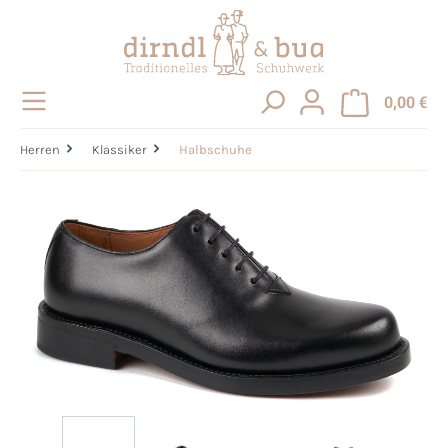
alt springen
0,00 €
Herren
Klassiker
Halbschuhe
Bildergalerie überspringen