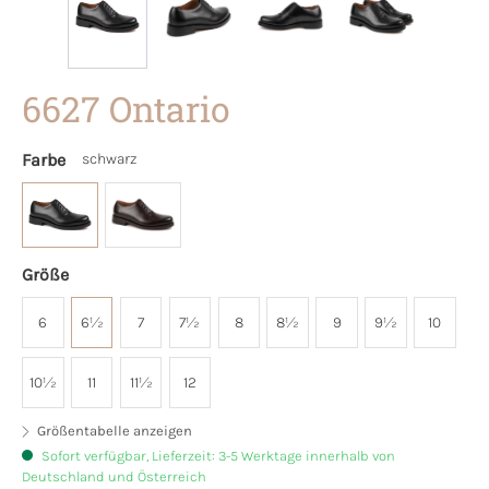
6627 Ontario
Farbe
schwarz
Größe
6
6½
7
7½
8
8½
9
9½
10
10½
11
11½
12
Größentabelle anzeigen
Sofort verfügbar, Lieferzeit: 3-5 Werktage innerhalb von
Deutschland und Österreich