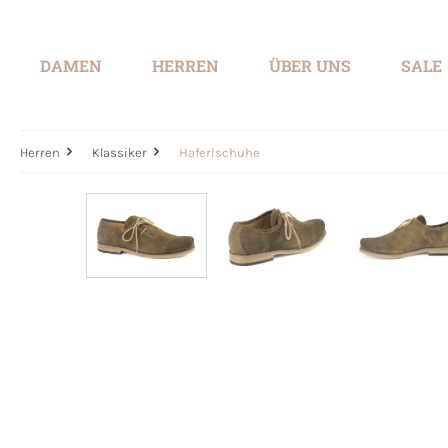
springen
Zur Hauptnavigation springen
DAMEN
HERREN
ÜBER UNS
SALE
Herren
Klassiker
Haferlschuhe
Bildergalerie überspringen