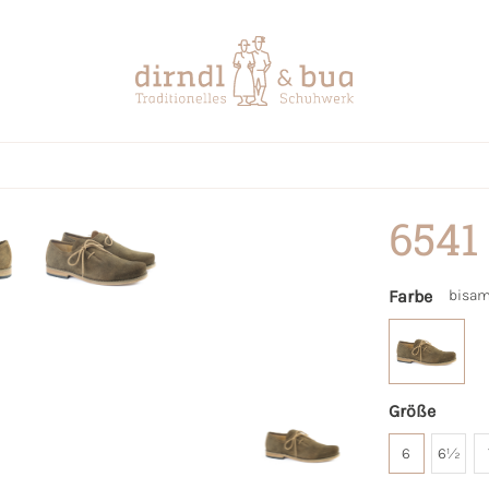
6541
Farbe
bisa
Größe
6
6½