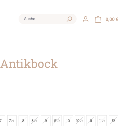
0,00 €
 Antikbock
m
7
7½
8
8½
9
9½
10
10½
11
11½
12