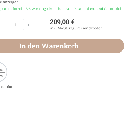
e anzeigen
gbar, Lieferzeit: 3-5 Werktage innerhalb von Deutschland und Österreich
209,00 €
Anzahl: Gib den gewünschten Wert ein oder
inkl. MwSt. zzgl. Versandkosten
In den Warenkorb
ekomfort