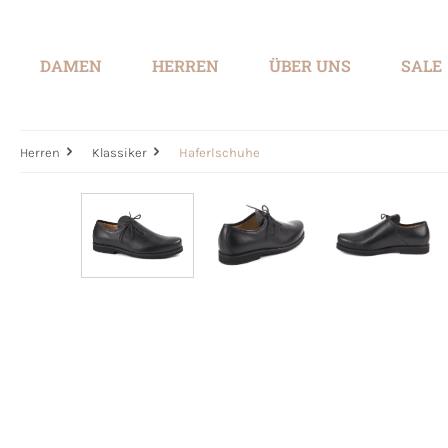
springen
Zur Hauptnavigation springen
DAMEN
HERREN
ÜBER UNS
SALE
Herren
Klassiker
Haferlschuhe
Bildergalerie überspringen