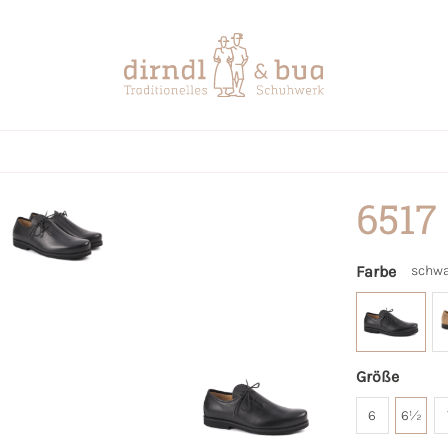
6517
Farbe
schwa
Größe
6
6½