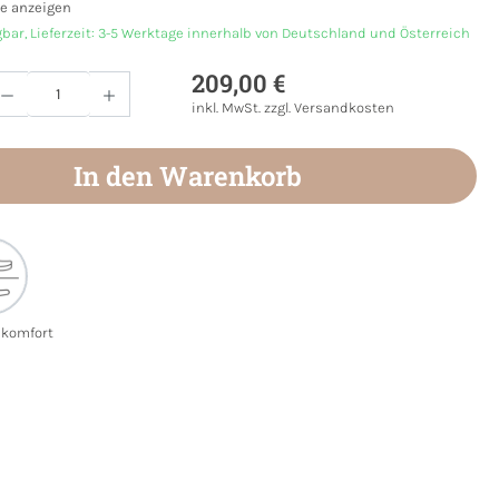
e anzeigen
gbar, Lieferzeit: 3-5 Werktage innerhalb von Deutschland und Österreich
209,00 €
Anzahl: Gib den gewünschten Wert ein oder
inkl. MwSt. zzgl. Versandkosten
In den Warenkorb
ekomfort