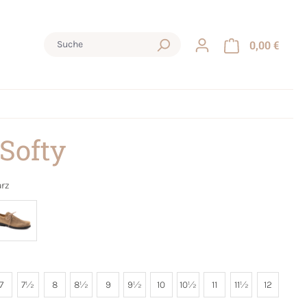
0,00 €
 Softy
rz
7
7½
8
8½
9
9½
10
10½
11
11½
12