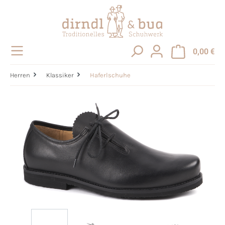
alt springen
0,00 €
Herren
Klassiker
Haferlschuhe
Bildergalerie überspringen