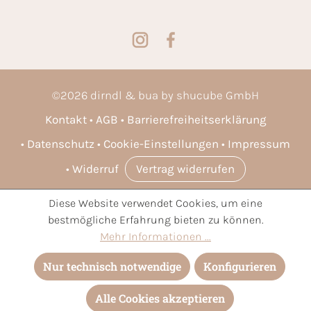
©
2026
dirndl & bua by shucube GmbH
Kontakt
AGB
Barrierefreiheitserklärung
Datenschutz
Cookie-Einstellungen
Impressum
Widerruf
Vertrag widerrufen
Diese Website verwendet Cookies, um eine
* Alle Preise inkl. gesetzl. Mehrwertsteuer zzgl.
Versandkosten
bestmögliche Erfahrung bieten zu können.
und ggf. Nachnahmegebühren, wenn nicht anders angegeben.
Mehr Informationen ...
Nur technisch notwendige
Konfigurieren
Alle Cookies akzeptieren