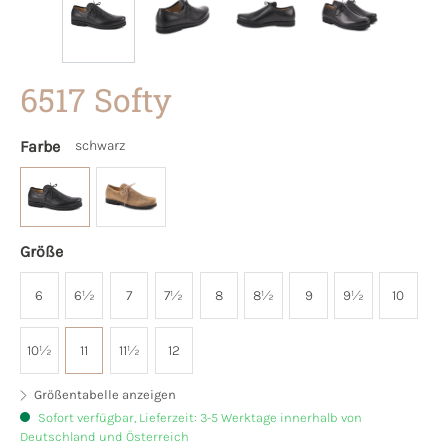
6517 Softy
Farbe
schwarz
Größe
6
6½
7
7½
8
8½
9
9½
10
10½
11
11½
12
Größentabelle anzeigen
Sofort verfügbar, Lieferzeit: 3-5 Werktage innerhalb von
Deutschland und Österreich