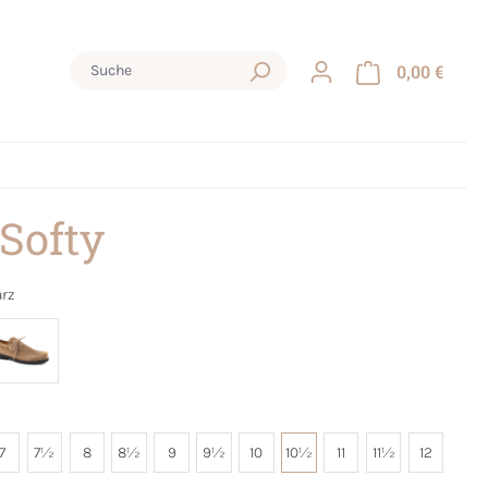
0,00 €
 Softy
rz
7
7½
8
8½
9
9½
10
10½
11
11½
12