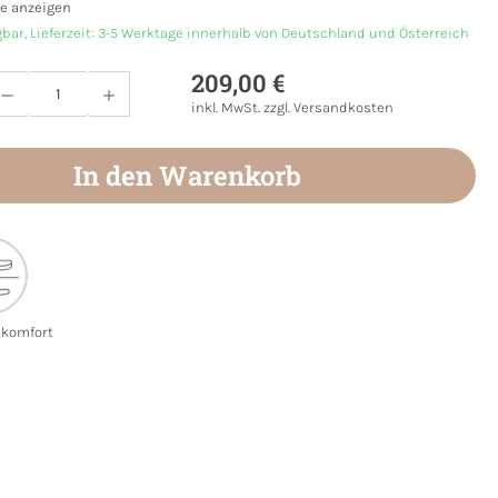
e anzeigen
gbar, Lieferzeit: 3-5 Werktage innerhalb von Deutschland und Österreich
209,00 €
Anzahl: Gib den gewünschten Wert ein oder
inkl. MwSt. zzgl. Versandkosten
In den Warenkorb
ekomfort