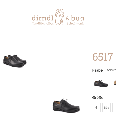
6517
Farbe
schwa
Größe
6
6½