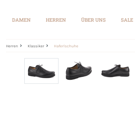
springen
Zur Hauptnavigation springen
DAMEN
HERREN
ÜBER UNS
SALE
Herren
Klassiker
Haferlschuhe
Bildergalerie überspringen