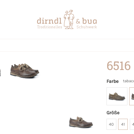
6516
Farbe
tabac
Größe
40
41