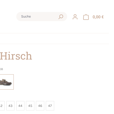
0,00 €
 Hirsch
co
42
43
44
45
46
47