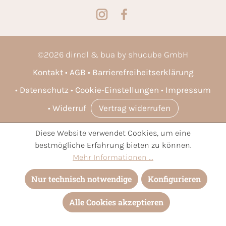
©
2026
dirndl & bua by shucube GmbH
Kontakt
AGB
Barrierefreiheitserklärung
Datenschutz
Cookie-Einstellungen
Impressum
Widerruf
Vertrag widerrufen
Diese Website verwendet Cookies, um eine
* Alle Preise inkl. gesetzl. Mehrwertsteuer zzgl.
Versandkosten
bestmögliche Erfahrung bieten zu können.
und ggf. Nachnahmegebühren, wenn nicht anders angegeben.
Mehr Informationen ...
Nur technisch notwendige
Konfigurieren
Alle Cookies akzeptieren