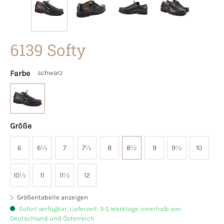
6139 Softy
Farbe
schwarz
Größe
6
6½
7
7½
8
8½
9
9½
10
10½
11
11½
12
Größentabelle anzeigen
Sofort verfügbar, Lieferzeit: 3-5 Werktage innerhalb von
Deutschland und Österreich