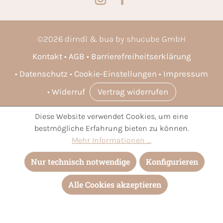
©
2026
dirndl & bua by shucube GmbH
Kontakt
AGB
Barrierefreiheitserklärung
Datenschutz
Cookie-Einstellungen
Impressum
Widerruf
Vertrag widerrufen
Diese Website verwendet Cookies, um eine
* Alle Preise inkl. gesetzl. Mehrwertsteuer zzgl.
Versandkosten
bestmögliche Erfahrung bieten zu können.
und ggf. Nachnahmegebühren, wenn nicht anders angegeben.
Mehr Informationen ...
Nur technisch notwendige
Konfigurieren
Alle Cookies akzeptieren