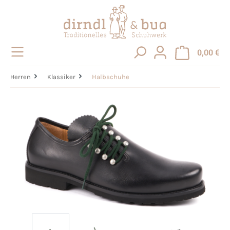
alt springen
0,00 €
Herren
Klassiker
Halbschuhe
Bildergalerie überspringen