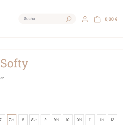
0,00 €
 Softy
rz
7
7½
8
8½
9
9½
10
10½
11
11½
12