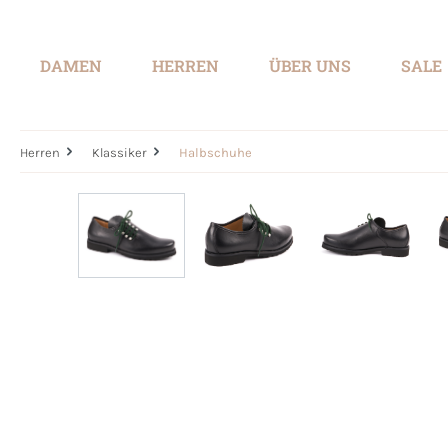
springen
Zur Hauptnavigation springen
DAMEN
HERREN
ÜBER UNS
SALE
Herren
Klassiker
Halbschuhe
Bildergalerie überspringen