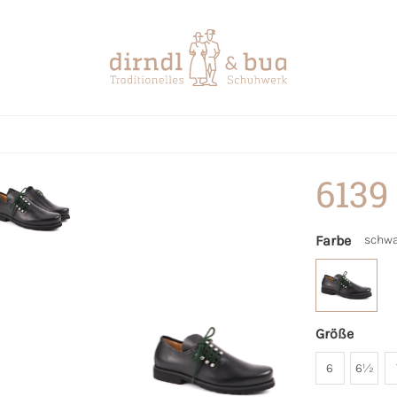
6139
Farbe
schwa
Größe
6
6½