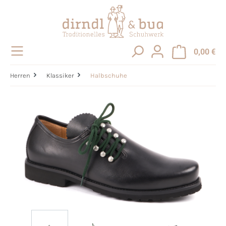
alt springen
0,00 €
Herren
Klassiker
Halbschuhe
Bildergalerie überspringen