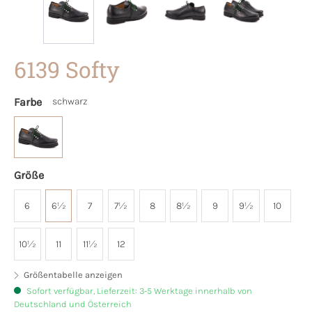
6139 Softy
Farbe
schwarz
Größe
6
6½
7
7½
8
8½
9
9½
10
10½
11
11½
12
Größentabelle anzeigen
Sofort verfügbar, Lieferzeit: 3-5 Werktage innerhalb von
Deutschland und Österreich