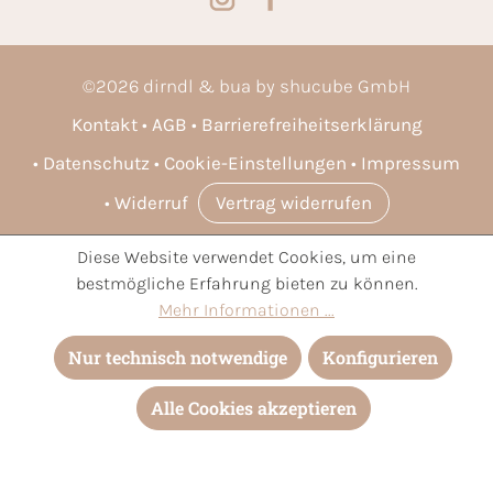
©
2026
dirndl & bua by shucube GmbH
Kontakt
AGB
Barrierefreiheitserklärung
Datenschutz
Cookie-Einstellungen
Impressum
Widerruf
Vertrag widerrufen
Diese Website verwendet Cookies, um eine
* Alle Preise inkl. gesetzl. Mehrwertsteuer zzgl.
Versandkosten
bestmögliche Erfahrung bieten zu können.
und ggf. Nachnahmegebühren, wenn nicht anders angegeben.
Mehr Informationen ...
Nur technisch notwendige
Konfigurieren
Alle Cookies akzeptieren