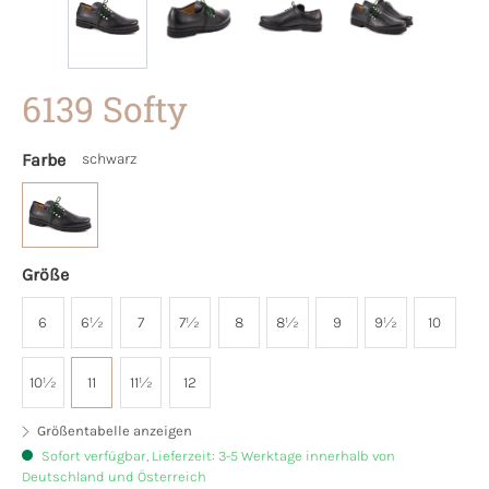
6139 Softy
Farbe
schwarz
Größe
6
6½
7
7½
8
8½
9
9½
10
10½
11
11½
12
Größentabelle anzeigen
Sofort verfügbar, Lieferzeit: 3-5 Werktage innerhalb von
Deutschland und Österreich