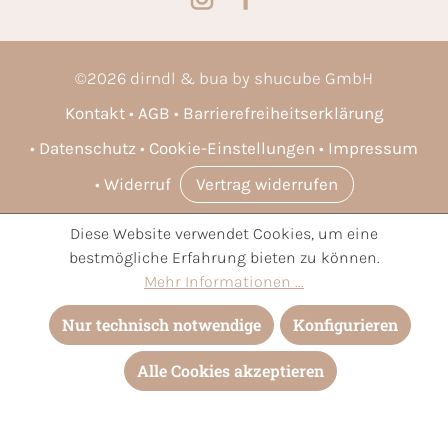
©
2026
dirndl & bua by shucube GmbH
Kontakt
AGB
Barrierefreiheitserklärung
Datenschutz
Cookie-Einstellungen
Impressum
Widerruf
Vertrag widerrufen
Diese Website verwendet Cookies, um eine
* Alle Preise inkl. gesetzl. Mehrwertsteuer zzgl.
Versandkosten
bestmögliche Erfahrung bieten zu können.
und ggf. Nachnahmegebühren, wenn nicht anders angegeben.
Mehr Informationen ...
Nur technisch notwendige
Konfigurieren
Alle Cookies akzeptieren