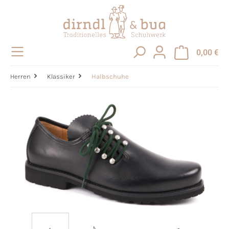
alt springen
0,00 €
Herren
Klassiker
Halbschuhe
Bildergalerie überspringen