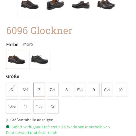
6096 Glockner
Farbe
moro
Größe
6
6½
7
7½
8
8½
9
9½
10
10½
11
11½
12
Größentabelle anzeigen
Sofort verfügbar, Lieferzeit: 3-5 Werktage innerhalb von
Deutschland und Österreich