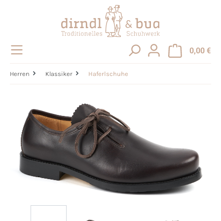
alt springen
0,00 €
Herren
Klassiker
Haferlschuhe
Bildergalerie überspringen