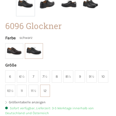
6096 Glockner
Farbe
schwarz
Größe
6
6½
7
7½
8
8½
9
9½
10
10½
11
11½
12
Größentabelle anzeigen
Sofort verfügbar, Lieferzeit: 3-5 Werktage innerhalb von
Deutschland und Österreich