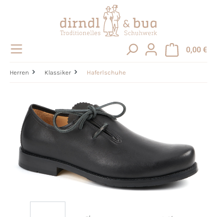
alt springen
0,00 €
Herren
Klassiker
Haferlschuhe
Bildergalerie überspringen