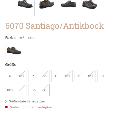
6070 Santiago/Antikbock
Farbe
anthrazit
Größe
6
6½
7
7½
8
8½
9
9½
10
10½
11
11½
12
Größentabelle anzeigen
Größe nicht mehr verfügbar