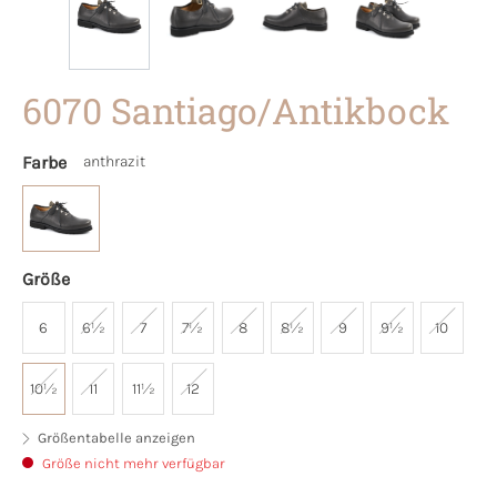
6070 Santiago/Antikbock
Farbe
anthrazit
Größe
6
6½
7
7½
8
8½
9
9½
10
10½
11
11½
12
Größentabelle anzeigen
Größe nicht mehr verfügbar