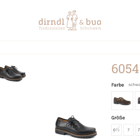
6054
Farbe
schwa
Größe
6½
7