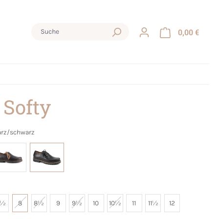
0,00 €
 Softy
rz/schwarz
7½
8
8½
9
9½
10
10½
11
11½
12