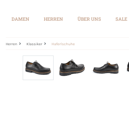
springen
Zur Hauptnavigation springen
DAMEN
HERREN
ÜBER UNS
SALE
Herren
Klassiker
Haferlschuhe
Bildergalerie überspringen