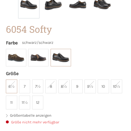
6054 Softy
Farbe
schwarz/schwarz
Größe
6½
7
7½
8
8½
9
9½
10
10½
11
11½
12
Größentabelle anzeigen
Größe nicht mehr verfügbar