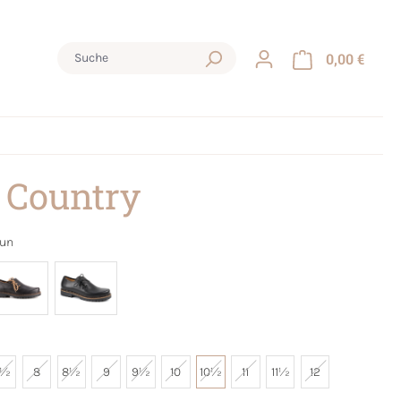
0,00 €
 Country
aun
7½
8
8½
9
9½
10
10½
11
11½
12