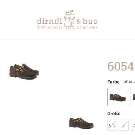
6054
Farbe
altbr
Größe
6½
7