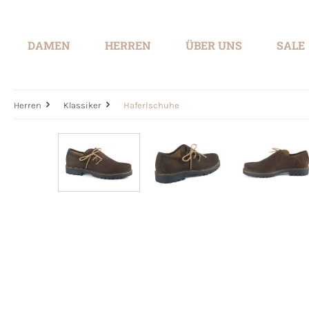
springen
Zur Hauptnavigation springen
DAMEN
HERREN
ÜBER UNS
SALE
Herren
Klassiker
Haferlschuhe
Bildergalerie überspringen