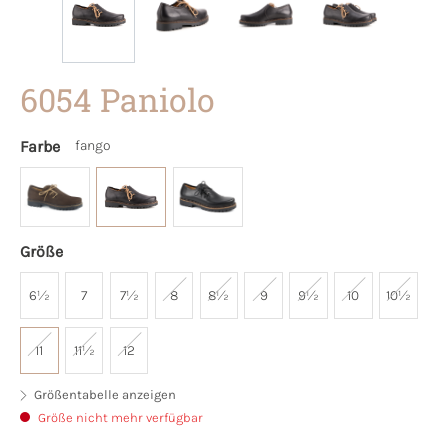
6054 Paniolo
Farbe
fango
Größe
6½
7
7½
8
8½
9
9½
10
10½
11
11½
12
Größentabelle anzeigen
Größe nicht mehr verfügbar