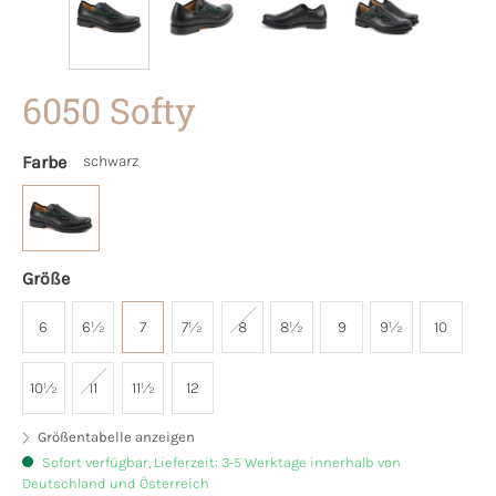
6050 Softy
Farbe
schwarz
Größe
6
6½
7
7½
8
8½
9
9½
10
10½
11
11½
12
Größentabelle anzeigen
Sofort verfügbar, Lieferzeit: 3-5 Werktage innerhalb von
Deutschland und Österreich