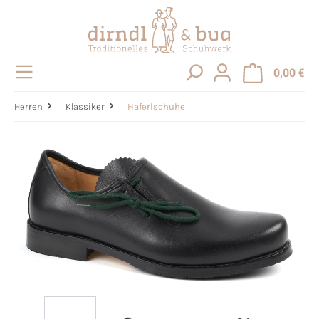
alt springen
0,00 €
Herren
Klassiker
Haferlschuhe
Bildergalerie überspringen