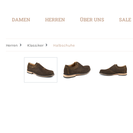
springen
Zur Hauptnavigation springen
DAMEN
HERREN
ÜBER UNS
SALE
Herren
Klassiker
Halbschuhe
Bildergalerie überspringen