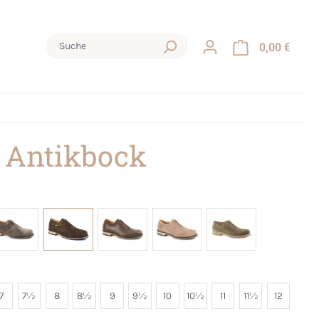
0,00 €
 Antikbock
7
7½
8
8½
9
9½
10
10½
11
11½
12