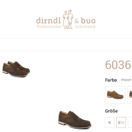
6036
Farbe
moor
Größe
6
6½