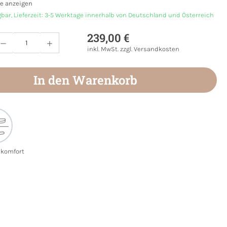
e anzeigen
gbar, Lieferzeit: 3-5 Werktage innerhalb von Deutschland und Österreich
239,00 €
Anzahl: Gib den gewünschten Wert ein oder
inkl. MwSt. zzgl. Versandkosten
In den Warenkorb
ekomfort