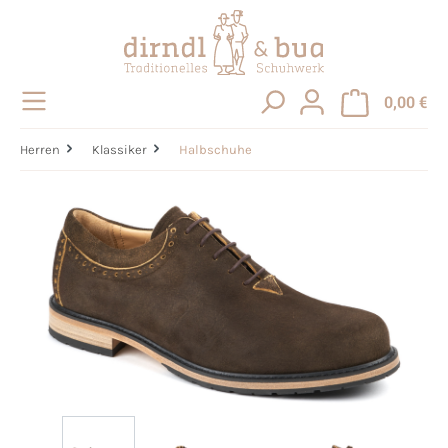
alt springen
0,00 €
Herren
Klassiker
Halbschuhe
Bildergalerie überspringen