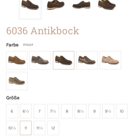
6036 Antikbock
Farbe
moor
Größe
6
6½
7
7½
8
8½
9
9½
10
10½
11
11½
12