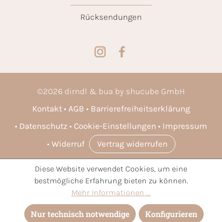
Rücksendungen
©
2026
dirndl & bua by shucube GmbH
Kontakt
AGB
Barrierefreiheitserklärung
Datenschutz
Cookie-Einstellungen
Impressum
Widerruf
Vertrag widerrufen
Diese Website verwendet Cookies, um eine
* Alle Preise inkl. gesetzl. Mehrwertsteuer zzgl.
Versandkosten
bestmögliche Erfahrung bieten zu können.
und ggf. Nachnahmegebühren, wenn nicht anders angegeben.
Mehr Informationen ...
Nur technisch notwendige
Konfigurieren