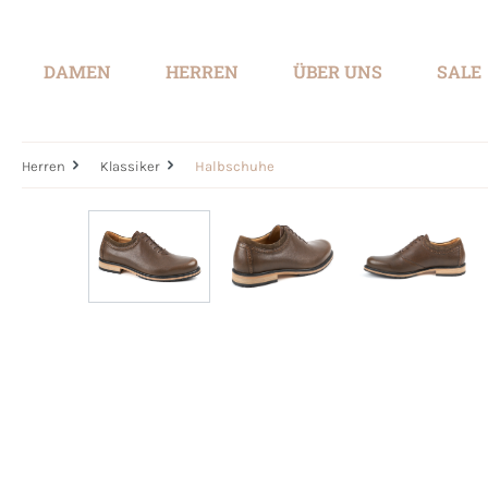
springen
Zur Hauptnavigation springen
DAMEN
HERREN
ÜBER UNS
SALE
Herren
Klassiker
Halbschuhe
Bildergalerie überspringen