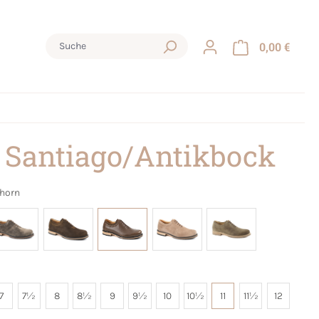
0,00 €
 Santiago/Antikbock
ahorn
7
7½
8
8½
9
9½
10
10½
11
11½
12