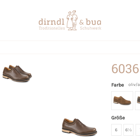
6036
Farbe
oliv/
Größe
6
6½