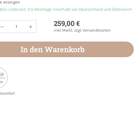
e anzeigen
gbar, Lieferzeit: 3-5 Werktage innerhalb von Deutschland und Österreich
259,00 €
Anzahl: Gib den gewünschten Wert ein oder
inkl. MwSt. zzgl. Versandkosten
In den Warenkorb
ekomfort