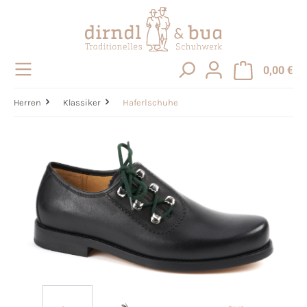
alt springen
0,00 €
Herren
Klassiker
Haferlschuhe
Bildergalerie überspringen