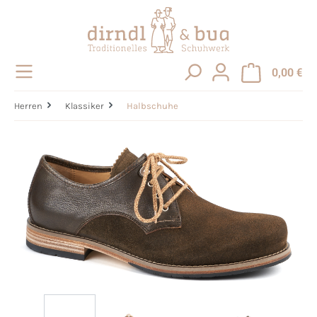
alt springen
0,00 €
Herren
Klassiker
Halbschuhe
Bildergalerie überspringen