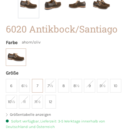
6020 Antikbock/Santiago
Farbe
ahorn/oliv
Größe
6
6½
7
7½
8
8½
9
9½
10
10½
11
11½
12
Größentabelle anzeigen
Sofort verfügbar, Lieferzeit: 3-5 Werktage innerhalb von
Deutschland und Österreich