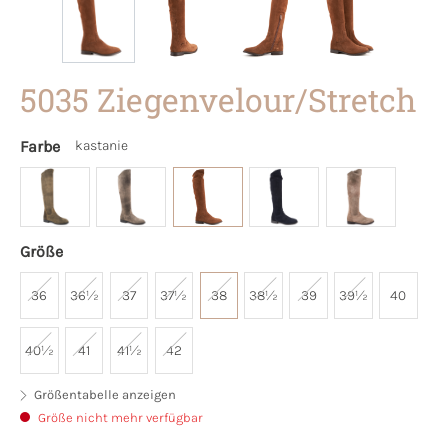
5035 Ziegenvelour/Stretch
Farbe
kastanie
Größe
36
36½
37
37½
38
38½
39
39½
40
40½
41
41½
42
Größentabelle anzeigen
Größe nicht mehr verfügbar