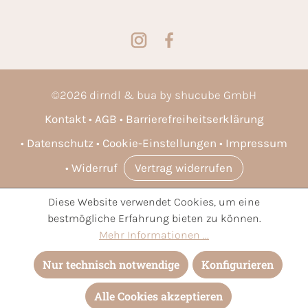
©
2026
dirndl & bua by shucube GmbH
Kontakt
AGB
Barrierefreiheitserklärung
Datenschutz
Cookie-Einstellungen
Impressum
Widerruf
Vertrag widerrufen
Diese Website verwendet Cookies, um eine
* Alle Preise inkl. gesetzl. Mehrwertsteuer zzgl.
Versandkosten
bestmögliche Erfahrung bieten zu können.
und ggf. Nachnahmegebühren, wenn nicht anders angegeben.
Mehr Informationen ...
Nur technisch notwendige
Konfigurieren
Alle Cookies akzeptieren