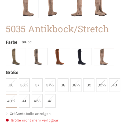
5035 Antikbock/Stretch
Farbe
taupe
Größe
36
36½
37
37½
38
38½
39
39½
40
40½
41
41½
42
Größentabelle anzeigen
Größe nicht mehr verfügbar