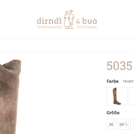
5035
Farbe
taupe
Größe
36
36½