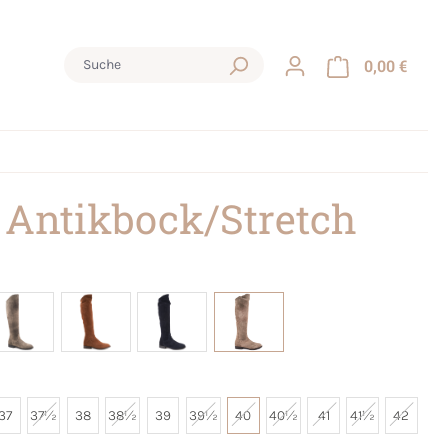
0,00 €
 Antikbock/Stretch
37
37½
38
38½
39
39½
40
40½
41
41½
42