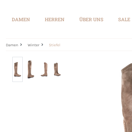
springen
Zur Hauptnavigation springen
DAMEN
HERREN
ÜBER UNS
SALE
Damen
Winter
Stiefel
Bildergalerie überspringen