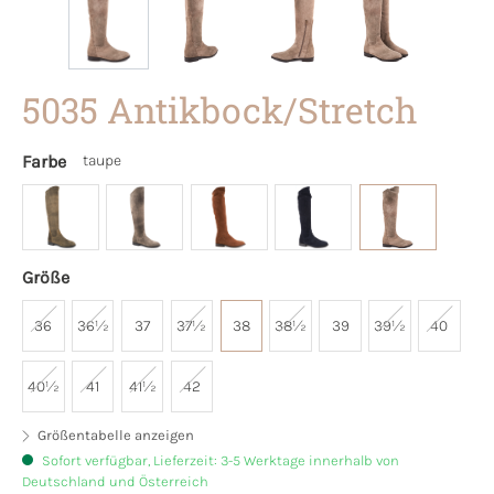
5035 Antikbock/Stretch
Farbe
taupe
Größe
36
36½
37
37½
38
38½
39
39½
40
40½
41
41½
42
Größentabelle anzeigen
Sofort verfügbar, Lieferzeit: 3-5 Werktage innerhalb von
Deutschland und Österreich