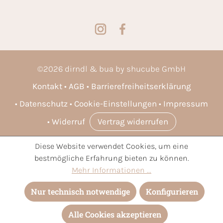
©
2026
dirndl & bua by shucube GmbH
Kontakt
AGB
Barrierefreiheitserklärung
Datenschutz
Cookie-Einstellungen
Impressum
Widerruf
Vertrag widerrufen
Diese Website verwendet Cookies, um eine
* Alle Preise inkl. gesetzl. Mehrwertsteuer zzgl.
Versandkosten
bestmögliche Erfahrung bieten zu können.
und ggf. Nachnahmegebühren, wenn nicht anders angegeben.
Mehr Informationen ...
Nur technisch notwendige
Konfigurieren
Alle Cookies akzeptieren