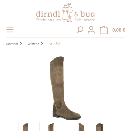
alt springen
0,00 €
Damen
Winter
Stiefel
Bildergalerie überspringen