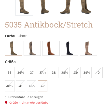
5035 Antikbock/Stretch
Farbe
ahorn
Größe
36
36½
37
37½
38
38½
39
39½
40
40½
41
41½
42
Größentabelle anzeigen
Größe nicht mehr verfügbar