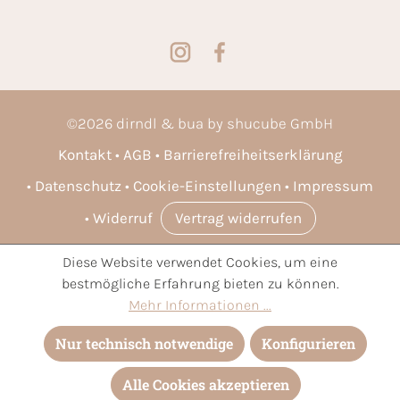
©
2026
dirndl & bua by shucube GmbH
Kontakt
AGB
Barrierefreiheitserklärung
Datenschutz
Cookie-Einstellungen
Impressum
Widerruf
Vertrag widerrufen
Diese Website verwendet Cookies, um eine
* Alle Preise inkl. gesetzl. Mehrwertsteuer zzgl.
Versandkosten
bestmögliche Erfahrung bieten zu können.
und ggf. Nachnahmegebühren, wenn nicht anders angegeben.
Mehr Informationen ...
Nur technisch notwendige
Konfigurieren
Alle Cookies akzeptieren