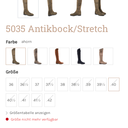
5035 Antikbock/Stretch
Farbe
ahorn
Größe
36
36½
37
37½
38
38½
39
39½
40
40½
41
41½
42
Größentabelle anzeigen
Größe nicht mehr verfügbar