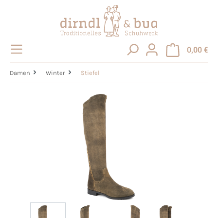
alt springen
0,00 €
Damen
Winter
Stiefel
Bildergalerie überspringen