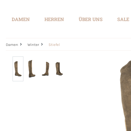
springen
Zur Hauptnavigation springen
DAMEN
HERREN
ÜBER UNS
SALE
Damen
Winter
Stiefel
Bildergalerie überspringen