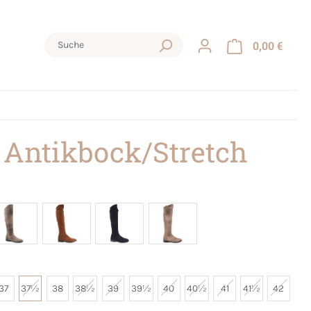
0,00 €
 Antikbock/Stretch
37
37½
38
38½
39
39½
40
40½
41
41½
42