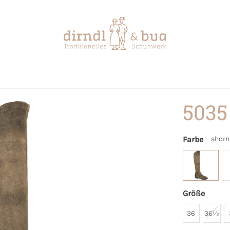
5035
Farbe
ahorn
Größe
36
36½